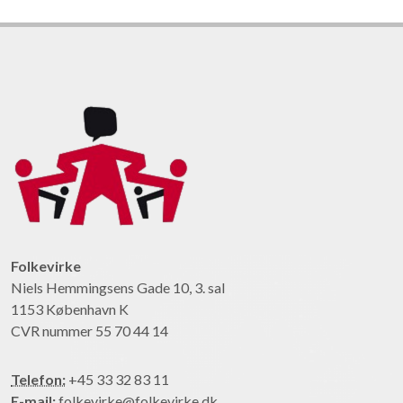
Folkevirke
Niels Hemmingsens Gade 10, 3. sal
1153 København K
CVR nummer 55 70 44 14
Telefon:
+45 33 32 83 11
E-mail:
folkevirke@folkevirke.dk