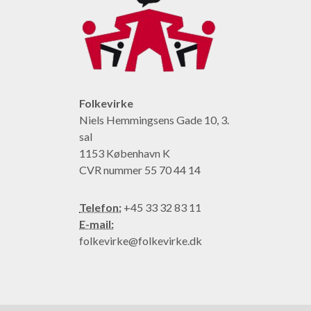
Folkevirke
Niels Hemmingsens Gade 10, 3.
sal
1153 København K
CVR nummer 55 70 44 14
Telefon:
+45 33 32 83 11
E-mail:
folkevirke@folkevirke.dk