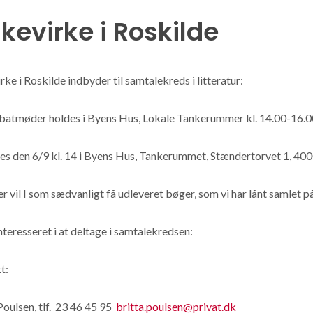
lkevirke i Roskilde
rke i Roskilde indbyder til samtalekreds i litteratur:
ebatmøder holdes i Byens Hus, Lokale Tankerummer kl. 14.00-16.0
es den 6/9 kl. 14 i Byens Hus, Tankerummet, Stændertorvet 1, 400
r vil I som sædvanligt få udleveret bøger, som vi har lånt samlet p
nteresseret i at deltage i samtalekredsen:
t:
Poulsen, tlf. 23 46 45 95
britta.poulsen@privat.dk