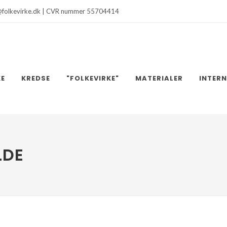
@folkevirke.dk | CVR nummer 55704414
KE
KREDSE
"FOLKEVIRKE"
MATERIALER
INTER
LDE