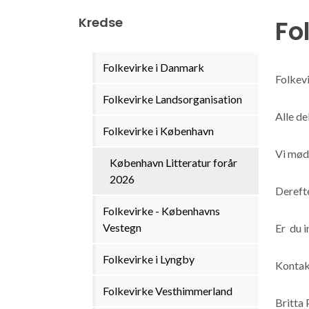
Kredse
Fo
Folkevirke i Danmark
Folkevi
Folkevirke Landsorganisation
Alle d
Folkevirke i København
Vi mød
København Litteratur forår
2026
Derefte
Folkevirke - Københavns
Vestegn
Er du i
Folkevirke i Lyngby
Kontak
Folkevirke Vesthimmerland
Britta 