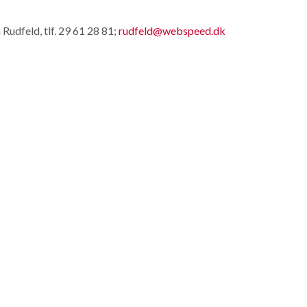
 Rudfeld, tlf. 29 61 28 81;
rudfeld@webspeed.dk