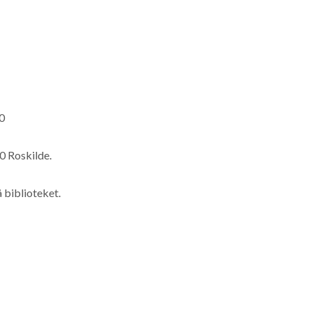
0
0 Roskilde.
å biblioteket.