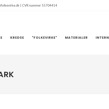
@folkevirke.dk | CVR nummer 55704414
KE
KREDSE
"FOLKEVIRKE"
MATERIALER
INTER
ARK