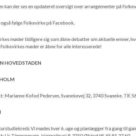
n kan der ses en opdateret oversigt over arrangementer på Folk
 også følge Folkevirke på Facebook.
rkes møder tidligere sig som åbne debatter om aktuelle emner, hv
Folkevirkes møder er åbne for alle interesserede!
ON HOVEDSTADEN
HOLM
t: Marianne Kofod Pedersen, Svanekevej 32, 3740 Svaneke. Tlf. 56
d
turstudiekreds Vi mødes hver 6. uge og planlægger fra gang til gan
: Lis Timmermann, Hermelinvej 9, 3310 Ølsted tlf. 45 81 37 60.