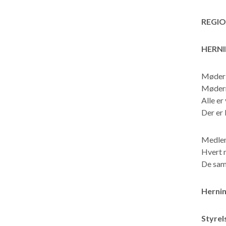
REGIO
HERN
Møder a
Mødern
Alle er
Der er 
Medlem
Hvert 
De sam
Hernin
Styrel