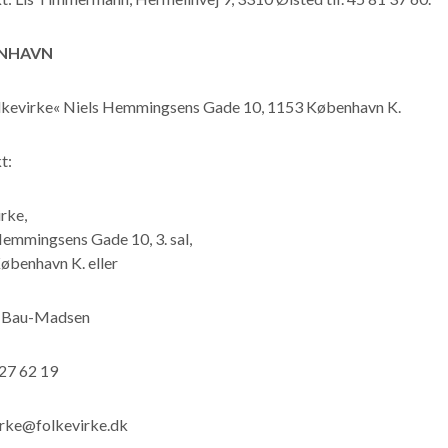
NHAVN
lkevirke« Niels Hemmingsens Gade 10, 1153 København K.
t:
rke,
Hemmingsens Gade 10, 3. sal,
øbenhavn K. eller
e Bau-Madsen
 27 62 19
irke@folkevirke.dk