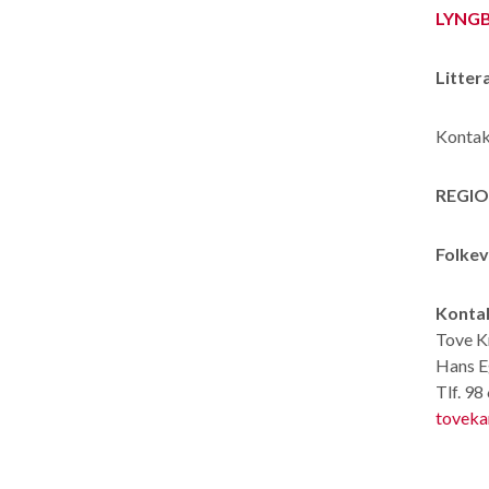
LYNG
Litter
Kontakt
REGI
Folkev
Konta
Tove K
Hans E
Tlf. 98
tovek