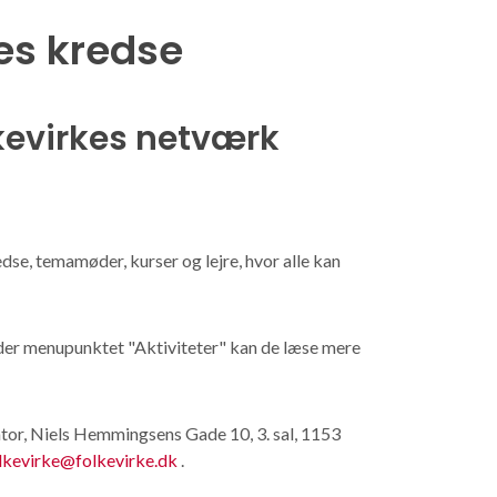
kes kredse
kevirkes netværk
se, temamøder, kurser og lejre, hvor alle kan
nder menupunktet "Aktiviteter" kan de læse mere
ntor, Niels Hemmingsens Gade 10, 3. sal, 1153
lkevirke@folkevirke.dk
.