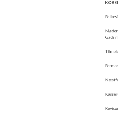
KØBE
Folkev
Møderne
Gads m
Tilmel
Formand
Næstfo
Kassere
Reviso