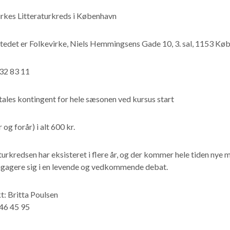
irkes Litteraturkreds i København
edet er Folkevirke, Niels Hemmingsens Gade 10, 3. sal, 1153 Kø
 32 83 11
ales kontingent for hele sæsonen ved kursus start
 og forår) i alt 600 kr.
turkredsen har eksisteret i flere år, og der kommer hele tiden nye m
engagere sig i en levende og vedkommende debat.
t: Britta Poulsen
 46 45 95