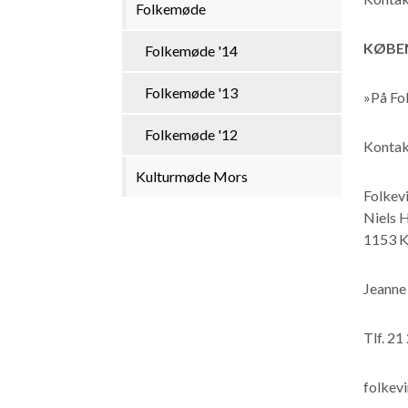
Folkemøde
KØBE
Folkemøde '14
Folkemøde '13
»På Fo
Folkemøde '12
Kontak
Kulturmøde Mors
Folkevi
Niels 
1153 K
Jeann
Tlf. 21
folkev