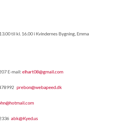
3.00 til kl. 16.00 i Kvindernes Bygning, Emma
207 E-mail:
elhart08@gmail.com
 60478992
prebon@webapeed.dk
hn@hotmail.com
412336
abk@Kyed.us