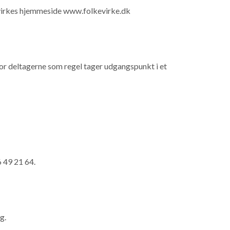
evirkes hjemmeside www.folkevirke.dk
or deltagerne som regel tager udgangspunkt i et
 49 21 64.
g.