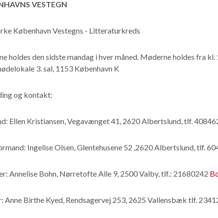
NHAVNS VESTEGN
irke København Vestegns - Litteraturkreds
 holdes den sidste mandag i hver måned. Møderne holdes fra kl. 1
ødelokale 3. sal, 1153 København K
ding og kontakt:
: Ellen Kristiansen, Vegavænget 41, 2620 Albertslund, tlf. 40846
rmand: Ingelise Olsen, Glentehusene 52 ,2620 Albertslund, tlf.
r: Annelise Bohn, Nørretofte Alle 9, 2500 Valby, tlf.: 21680242
Bo
r: Anne Birthe Kyed, Rendsagervej 253, 2625 Vallensbæk tlf. 23