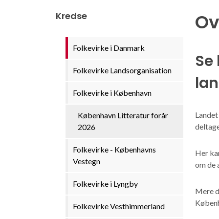
Kredse
Ov
Folkevirke i Danmark
Se 
Folkevirke Landsorganisation
lan
Folkevirke i København
Landet 
København Litteratur forår
deltage
2026
Folkevirke - Københavns
Her ka
Vestegn
om de 
Folkevirke i Lyngby
Mere de
Københa
Folkevirke Vesthimmerland