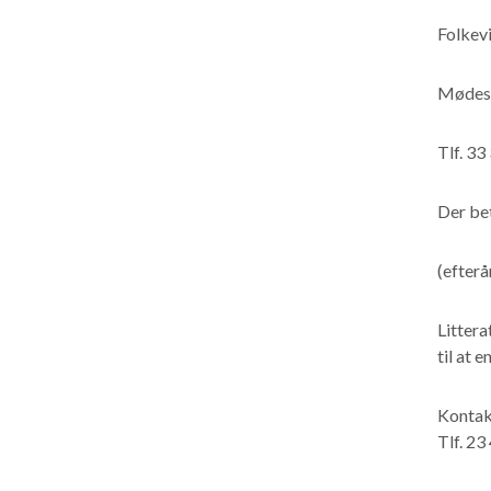
Folkev
Mødest
Tlf. 33
Der bet
(efterår
Littera
til at 
Kontak
Tlf. 23