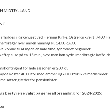
N MIDTJYLLAND
ING
fholdes i Kirkehuset ved Herning Kirke, Østre Kirkvej 1, 7400 He
e foregår hver anden mandag kl. 14.00-16.00
 velkomne til at møde en halv time, før mødet begynder
kaffepause på ca. 15 min., hvor man kan nyde i medbragte kaffe. de
skontingent for hele sæsonen er 200 kr.
møde koster 40,00 for medlemmer og 60,00 for ikke medlemmer.
me satser glæder for pensionister.
gs bestyrelse valgt på generalforsamling for 2024-2025:
sen: