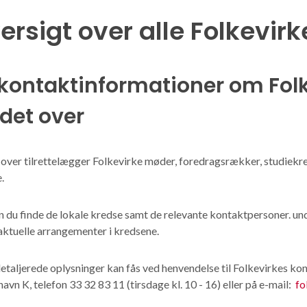
ersigt over alle Folkevir
kontaktinformationer om Fol
det over
over tilrettelægger Folkevirke møder, foredragsrækker, studiekred
.
n du finde de lokale kredse samt de relevante kontaktpersoner. u
aktuelle arrangementer i kredsene.
taljerede oplysninger kan fås ved henvendelse til Folkevirkes ko
vn K, telefon 33 32 83 11 (tirsdage kl. 10 - 16) eller på e-mail:
fo