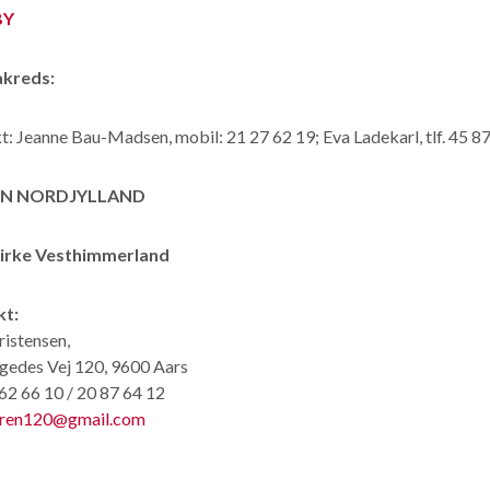
BY
akreds:
: Jeanne Bau-Madsen, mobil: 21 27 62 19; Eva Ladekarl, tlf. 45 8
ON NORDJYLLAND
irke Vesthimmerland
kt:
ristensen,
gedes Vej 120, 9600 Aars
 62 66 10 / 20 87 64 12
aren120@gmail.com