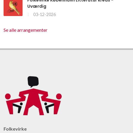
Folkevirke København Litteratur kreds -
Uværdig
03-12-2026
Se alle arrangementer
Folkevirke