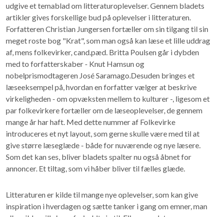
udgive et temablad om litteraturoplevelser. Gennem bladets
artikler gives forskellige bud på oplevelser i litteraturen.
Forfatteren Christian Jungersen fortæller om sin tilgang til sin
meget roste bog "Krat", som man også kan læse et lille uddrag
af, mens folkevirker, cand.pæd. Britta Poulsen går i dybden
med to forfatterskaber - Knut Hamsun og
nobelprismodtageren José Saramago.Desuden bringes et
læseeksempel på, hvordan en forfatter vælger at beskrive
virkeligheden - om opvæksten mellem to kulturer -, ligesom et
par folkevirkere fortæller om de læseoplevelser, de gennem
mange år har haft. Med dette nummer af Folkevirke
introduceres et nyt layout, som gerne skulle være med til at
give større læseglæde - både for nuværende og nye læsere.
Som det kan ses, bliver bladets spalter nu også åbnet for
annoncer. Et tiltag, som vi håber bliver til fælles glæde.
Litteraturen er kilde til mange nye oplevelser, som kan give
inspiration i hverdagen og sætte tanker i gang om emner, man