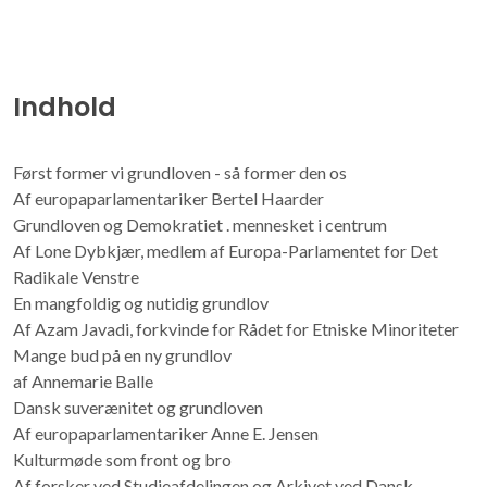
Indhold
Først former vi grundloven - så former den os
Af europaparlamentariker Bertel Haarder
Grundloven og Demokratiet . mennesket i centrum
Af Lone Dybkjær, medlem af Europa-Parlamentet for Det
Radikale Venstre
En mangfoldig og nutidig grundlov
Af Azam Javadi, forkvinde for Rådet for Etniske Minoriteter
Mange bud på en ny grundlov
af Annemarie Balle
Dansk suverænitet og grundloven
Af europaparlamentariker Anne E. Jensen
Kulturmøde som front og bro
Af forsker ved Studieafdelingen og Arkivet ved Dansk