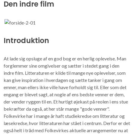
Den indre film
Introduktion
At lade sig opsluge af en god bog er en herlig oplevelse. Man
forglemmer sine omgivelser og sætter i stedet gang i den
indre film. Litteraturen er kilde til mange nye oplevelser, som
kan give inspiration i hverdagen og sætte tanker i gang om
emner, man ellers ikke ville have forholdt sig til. Eller som det
engang er blevet sagt, at nogle af ens bedste venner er dem,
der vender ryggen til en. Et hurtigt øjekast på reolen i ens stue
bekræfter da også, at her står mange "gode venner".
Folkevirke har i mange år haft studiekredse om litteratur og
læsekredse, hvor litteraturen har stået i centrum. Derfor er det
også helt i tråd med Folkevirkes aktuelle arrangementer nu at