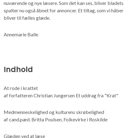
nuværende og nye læsere. Som det kan ses, bliver bladets
spalter nu også åbnet for annoncer. Et tiltag, som vi håber
bliver til fælles glæde.
Annemarie Balle
Indhold
At rode i krattet
af forfatteren Christian Jungersen Et uddrag fra "Krat"
Medmenneskelighed og kulturens skrøbelighed
af cand.pæd. Britta Poulsen, Folkevirke i Roskilde
Glæden ved at læse