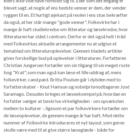
ellers ikke ville have forholdt sig til. Eller som det engang er
blevet sagt, at nogle af ens bedste venner er dem, der vender
ryggen til en. Et hurtigt øjekast på reolen i ens stue bekræfter
da også, at her står mange "gode venner". Folkevirke har i
mange år haft studiekredse om litteratur og læsekredse, hvor
litteraturen har stået i centrum. Derfor er det også helt i tråd
med Folkevirkes aktuelle arrangementer nu at udgive et
temablad om litteraturoplevelser. Gennem bladets artikler
gives forskellige bud på oplevelser i litteraturen. Forfatteren
Christian Jungersen fortæller om sin tilgang til sin meget roste
bog "Krat", som man også kan læse et lille uddrag af, mens
folkevirker, cand.pæd. Britta Poulsen går i dybden med to
forfatterskaber - Knut Hamsun og nobelprismodtageren José
Saramago. Desuden bringes et læseeksempel på, hvordan en
forfatter vælger at beskrive virkeligheden - om opvæksten
mellem to kulturer -, ligesom et par folkevirkere fortæller om
de læseoplevelser, de gennem mange år har haft. Med dette
nummer af Folkevirke introduceres et nyt layout, som gerne
skulle være med til at give større læseglæde - både for