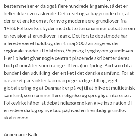
bestemmelser er da også flere hundrede år gamle, så det er
heller ikke overraskende. Det er vel også baggrunden for, at
der er et ønske om at forny og modernisere grundloven fra
1953. Folkevirke skyder med dette temanummer debatten om
en revision af grundloven i gang. Det første debatmøde har
allerede været holdt og den 4. maj 2002 arrangeres der
regionale møder i Holstebro, Vejen og Lyngby om grundloven.
Her i bladet giver nogle centralt placerede skribenter deres
bud på områder, som trænger til en ajourføring. Bud som bl.a.
bunder i den udvikling, der ersket i det danske samfund. For at
nævne et par vinkler kan man pege på ligestilling, øget
globalisering og at Danmark er på vej til at blive et multietnisk
samfund, som rummer flere religiøse og sproglige interesser.
Folkevirke håber, at debatindlæggene kan give inspiration til
en videre dialog og nye bud på, hvad en fremtidig grundlov
skal rumme!
Annemarie Balle