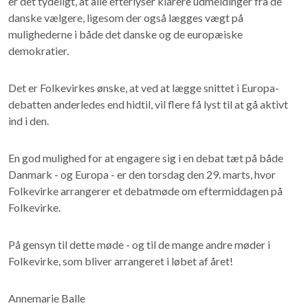
er det tydeligt, at alle efterlyser klarere udmeldinger fra de
danske vælgere, ligesom der også lægges vægt på
mulighederne i både det danske og de europæiske
demokratier.
Det er Folkevirkes ønske, at ved at lægge snittet i Europa-
debatten anderledes end hidtil, vil flere få lyst til at gå aktivt
ind i den.
En god mulighed for at engagere sig i en debat tæt på både
Danmark - og Europa - er den torsdag den 29. marts, hvor
Folkevirke arrangerer et debatmøde om eftermiddagen på
Folkevirke.
På gensyn til dette møde - og til de mange andre møder i
Folkevirke, som bliver arrangeret i løbet af året!
Annemarie Balle