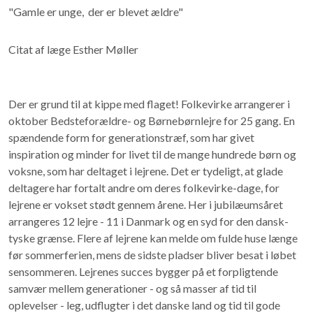
"Gamle er unge, der er blevet ældre"
Citat af læge Esther Møller
Der er grund til at kippe med flaget! Folkevirke arrangerer i
oktober Bedsteforældre- og Børnebørnlejre for 25 gang. En
spændende form for generationstræf, som har givet
inspiration og minder for livet til de mange hundrede børn og
voksne, som har deltaget i lejrene. Det er tydeligt, at glade
deltagere har fortalt andre om deres folkevirke-dage, for
lejrene er vokset stødt gennem årene. Her i jubilæumsåret
arrangeres 12 lejre - 11 i Danmark og en syd for den dansk-
tyske grænse. Flere af lejrene kan melde om fulde huse længe
før sommerferien, mens de sidste pladser bliver besat i løbet
sensommeren. Lejrenes succes bygger på et forpligtende
samvær mellem generationer - og så masser af tid til
oplevelser - leg, udflugter i det danske land og tid til gode